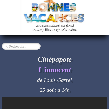
CINÉMA
SPECTACLE
MUSIQUE
EXPOSITION
ÉVÈNEMENT
QUI SOMMES-NOUS ?
Cinépapote
PARTENAIRES
L'innocent
"RENDEZ-VOUS"
de Louis Garrel
25 août à 14h