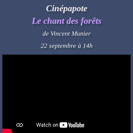
Cinépapote
Le chant des forêts
de Vincent Munier
22 septembre à 14h