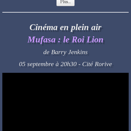
Plus...
Cinéma en plein air
Mufasa : le Roi Lion
de Barry Jenkins
05 septembre à 20h30 - Cité Rorive