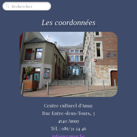
CINÉMA
SPECTACLE
Les coordonnées
MUSIQUE
EXPOSITION
ÉVÈNEMENT
QUI SOMMES-NOUS ?
PARTENAIRES
"RENDEZ-VOUS"
Centre culturel d'Amay
Rue Entre-deux-Tours, 3
4540 Amay
Tél. : 085/31 24 46
info@ccamay.be