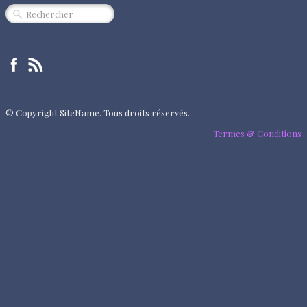
CINÉMA
SPECTACLE
MUSIQUE
EXPOSITION
© Copyright SiteName. Tous droits réservés.
ÉVÈNEMENT
Termes & Conditions
QUI SOMMES-NOUS ?
PARTENAIRES
"RENDEZ-VOUS"