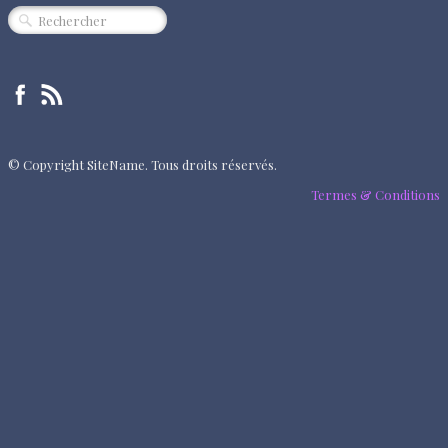
CINÉMA
SPECTACLE
MUSIQUE
EXPOSITION
© Copyright SiteName. Tous droits réservés.
ÉVÈNEMENT
Termes & Conditions
QUI SOMMES-NOUS ?
PARTENAIRES
"RENDEZ-VOUS"