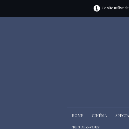
Ce site utilise 
HOME
CINÉMA
SPECT
"RENDEZ-VOUS"