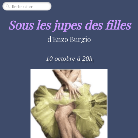
CINÉMA
SPECTACLE
Sous les jupes des filles
MUSIQUE
d'Enzo Burgio
EXPOSITION
ÉVÈNEMENT
10 octobre à 20h
QUI SOMMES-NOUS ?
PARTENAIRES
"RENDEZ-VOUS"