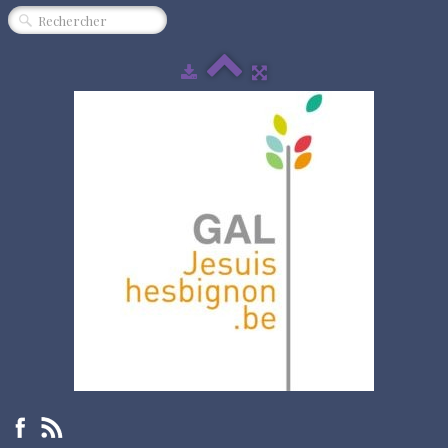
CINÉMA
SPECTACLE
MUSIQUE
EXPOSITION
ÉVÈNEMENT
QUI SOMMES-NOUS ?
PARTENAIRES
"RENDEZ-VOUS"