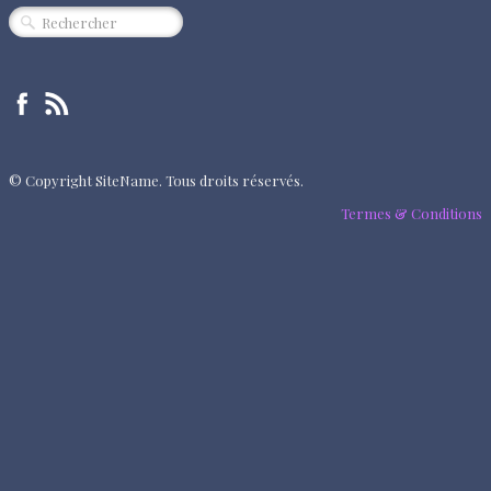
CINÉMA
SPECTACLE
MUSIQUE
EXPOSITION
© Copyright SiteName. Tous droits réservés.
ÉVÈNEMENT
Termes & Conditions
QUI SOMMES-NOUS ?
PARTENAIRES
"RENDEZ-VOUS"