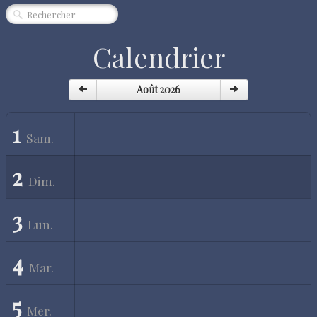
CINÉMA
SPECTACLE
Calendrier
MUSIQUE
Août 2026
EXPOSITION
1
ÉVÈNEMENT
Sam.
QUI SOMMES-NOUS ?
2
Dim.
PARTENAIRES
"RENDEZ-VOUS"
3
Lun.
4
Mar.
5
Mer.