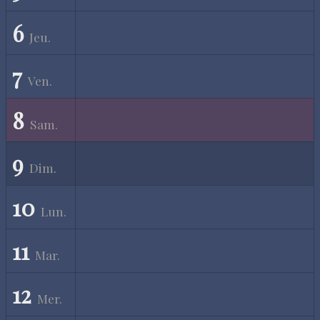
6
Jeu.
7
Ven.
8
Sam.
9
Dim.
10
Lun.
11
Mar.
12
Mer.