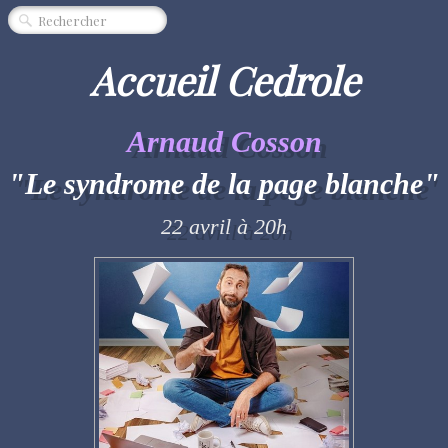
CINÉMA
SPECTACLE
Accueil Cedrole
MUSIQUE
Arnaud Cosson
EXPOSITION
"Le syndrome de la page blanche"
ÉVÈNEMENT
QUI SOMMES-NOUS ?
22 avril à 20h
PARTENAIRES
"RENDEZ-VOUS"