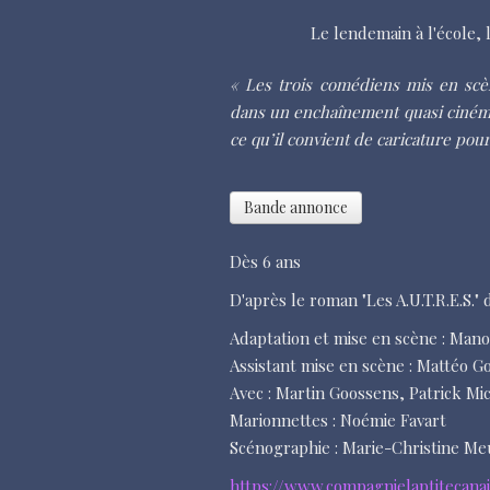
Le lendemain à l'école, l
« Les trois comédiens mis en sce
dans un enchaînement quasi cinéma
ce qu’il convient de caricature pou
Bande annonce
Dès 6 ans
D'après le roman "Les A.U.T.R.E.S.
Adaptation et mise en scène : Ma
Assistant mise en scène : Mattéo G
Avec : Martin Goossens, Patrick Mi
Marionnettes : Noémie Favart
Scénographie : Marie-Christine Me
https://www.compagnielaptitecanai