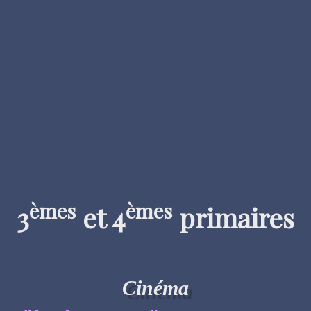
èmes
èmes
3
et 4
primaires
Cinéma