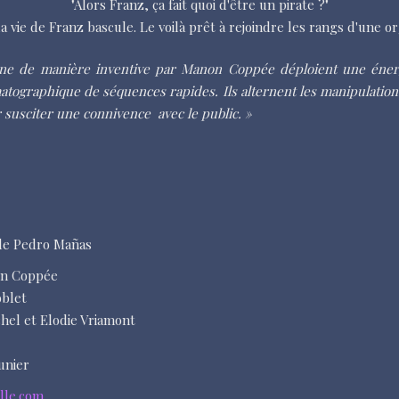
"Alors Franz, ça fait quoi d'être un pirate ?"
a vie de Franz bascule. Le voilà prêt à rejoindre les rangs d'une org
̀ne de manière inventive par Manon Coppée déploient une éner
tographique de séquences rapides. Ils alternent les manipulatio
r susciter une connivence avec le public. »
" de Pedro Mañas
non Coppée
oblet
chel et Elodie Vriamont
unier
lle.com