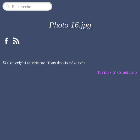
CINÉMA
SPECTACLE
Photo 16.jpg
MUSIQUE
EXPOSITION
ÉVÈNEMENT
© Copyright SiteName. Tous droits réservés.
QUI SOMMES-NOUS ?
Termes & Conditions
PARTENAIRES
"RENDEZ-VOUS"