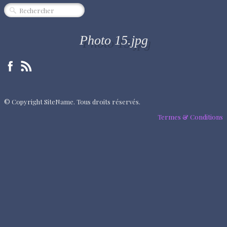
CINÉMA
SPECTACLE
Photo 15.jpg
MUSIQUE
EXPOSITION
ÉVÈNEMENT
© Copyright SiteName. Tous droits réservés.
QUI SOMMES-NOUS ?
Termes & Conditions
PARTENAIRES
"RENDEZ-VOUS"