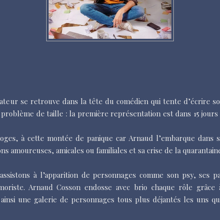
teur se retrouve dans la tête du comédien qui tente d’écrire son
n problème de taille : la première représentation est dans 15 jours
 loges, à cette montée de panique car Arnaud l’embarque dans s
ions amoureuses, amicales ou familiales et sa crise de la quarantain
 assistons à l’apparition de personnages comme son psy, ses p
umoriste. Arnaud Cosson endosse avec brio chaque rôle grâce 
e ainsi une galerie de personnages tous plus déjantés les uns qu