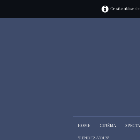
Ce site utilise 
HOME
CINÉMA
SPECT
"RENDEZ-VOUS"